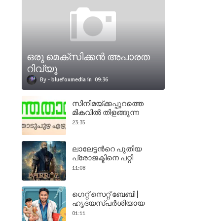
ഒരു മെക്സിക്കന്‍ അപാരത
റിവ്യൂ
bluefoxmedia
09:36
സിനിമയ്ക്കപ്പുറത്തെ
മികവില്‍ തിളങ്ങുന്ന
ഹ്രസ്വചിത്രങ്ങളും
23:35
താരങ്ങളും –
നാളത്തെതാരം ലേഖനം
ഭാഗം ഒന്ന്
ലാലേട്ടൻറെ പുതിയ
പ്രോജക്ടിനെ പറ്റി
ലാലേട്ടൻ തന്നെ പറയുന്നു
11:08
ഗെറ്റ് സെറ്റ് ബേബി |
ഹൃദയസ്പർശിയായ
കുടുംബ ചിത്രം
01:11