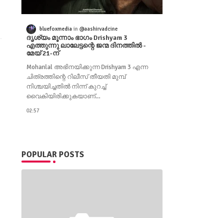
bluefoxmedia
@aashirvadcine
ദൃശ്യം മൂന്നാം ഭാഗം Drishyam 3
എത്തുന്നു ലാലേട്ടന്റെ ജന്മ ദിനത്തില്‍ -
മേയ് 21-ന്
Mohanlal അഭിനയിക്കുന്ന Drishyam 3 എന്ന
ചിത്രത്തിന്റെ റിലീസ് തീയതി മുമ്പ്
നിശ്ചയിച്ചതിൽ നിന്ന് കുറച്ച്
വൈകിയിരിക്കുകയാണ്…
02:57
POPULAR POSTS