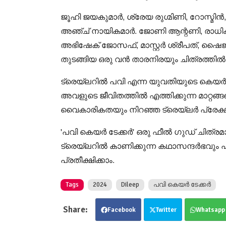
ജൂഹി ജയകുമാർ, ശ്രേയ രുഗ്മിണി, റോസ്മിൻ
അഞ്ച് നായികമാർ. ജോണി ആന്റണി, രാധിക 
അഭിഷേക് ജോസഫ്, മാസ്റ്റർ ശ്രീപത്, ഷൈജ
തുടങ്ങിയ ഒരു വൻ താരനിരയും ചിത്രത്തിൽ അ
ട്രെയ്‌ലറില്‍ പവി എന്ന യുവതിയുടെ കെയർ ട
അവളുടെ ജീവിതത്തിൽ എത്തിക്കുന്ന മാറ്റങ്ങള
വൈകാരികതയും നിറഞ്ഞ ട്രെയ്‌ലർ പ്രേക്ഷ
'പവി കെയർ ടേക്കർ' ഒരു ഫീൽ ഗുഡ് ചിത്രമായി
ട്രെയ്‌ലറിൽ കാണിക്കുന്ന കഥാസന്ദർഭവും പ
പ്രതീക്ഷിക്കാം.
Tags
2024
Dileep
പവി കെയർ ടേക്കർ
Facebook
Twitter
Whatsapp