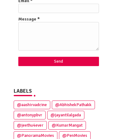
Email
*
Message
*
LABELS
@aashirvadcine
@AbhishekPathakk
@antonypbvr
@jayantilalgada
@jeethu4ever
@KumarMangat
@PanoramaMovies
@PenMovies