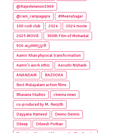
@Rajeshmenon1969
@ram_rampagepix
#MeenaSagar
100 codi club
2024
2024 movie
2025 MOVIE
360th Film of Mohanlal
916 കുഞ്ഞൂട്ടൻ
Aamir Khan physical transformation
Aamir's work ethic
Aarushi Nishank
ANANDAM
BAZOOKA
Best Malayalam action films
Bhavana Studios
cinema news
co-produced by M. Renjith
Dayyana Hameed
Deeno Dennis
Dileep
Dileesh Pothan