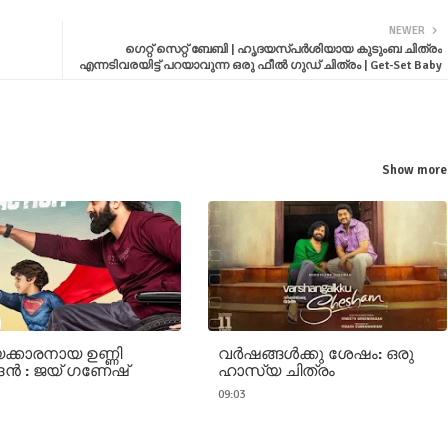
NEWER
ഗെറ്റ് സെറ്റ് ബേബി | ഹൃദയസ്പർശിയായ കുടുംബ ചിത്രം
എന്നടിവരയിട്ട് പറയാവുന്ന ഒരു ഫീൽ ഗുഡ് ചിത്രം | Get-Set Baby
Show more
ക്കാരനായ ഉണ്ണി
വർഷങ്ങൾക്കു ശേഷം: ഒരു
്ദന്‍ : ജയ് ഗണേഷ്
ഹാസ്യ ചിത്രം
09:03